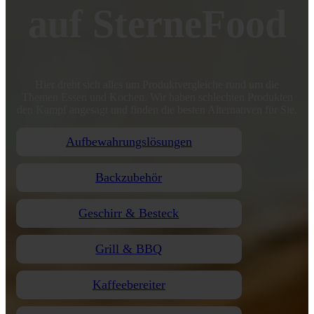
auf SterneFood
Hier dreht sich alles um Produktvergleiche rund um die
Themen Essen und Kochen. Wir haben schlechten Produkten
den Kampf angesagt und finden die besten Alternativen für Sie.
Aufbewahrungslösungen
Backzubehör
Geschirr & Besteck
Grill & BBQ
Kaffeebereiter