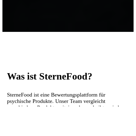
Was ist SterneFood?
SterneFood ist eine Bewertungsplattform für
psychische Produkte. Unser Team vergleicht
verschiedene Produkte miteinander und gibt zu jedem
Produkt eine Einschätzung ab. Wir möchten unseren
Besuchern dabei helfen, die besten Produkte auf dem
Markt zu finden.
Mehr über SterneFood erfährst du hier →