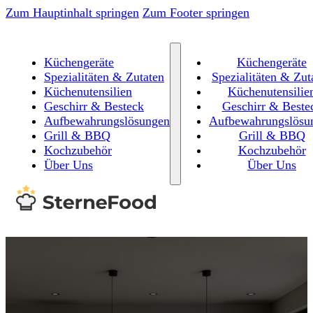
Zum Hauptinhalt springen
Zum Footer springen
Küchengeräte
Küchengeräte
Spezialitäten & Zutaten
Spezialitäten & Zut
Küchenutensilien
Küchenutensilie
Geschirr & Besteck
Geschirr & Beste
Aufbewahrungslösungen
Aufbewahrungslösu
Grill & BBQ
Grill & BBQ
Kochzubehör
Kochzubehör
Über Uns
Über Uns