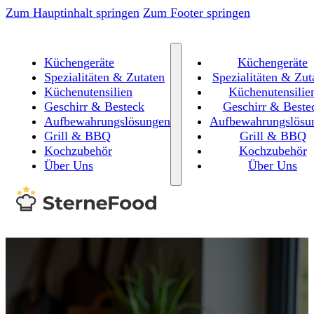
Zum Hauptinhalt springen
Zum Footer springen
Küchengeräte
Küchengeräte
Spezialitäten & Zutaten
Spezialitäten & Zut
Küchenutensilien
Küchenutensilie
Geschirr & Besteck
Geschirr & Beste
Aufbewahrungslösungen
Aufbewahrungslösu
Grill & BBQ
Grill & BBQ
Kochzubehör
Kochzubehör
Über Uns
Über Uns