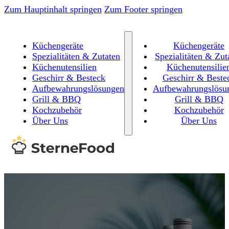
Zum Hauptinhalt springen
Zum Footer springen
Küchengeräte
Küchengeräte
Spezialitäten & Zutaten
Spezialitäten & Zut
Küchenutensilien
Küchenutensilie
Geschirr & Besteck
Geschirr & Beste
Aufbewahrungslösungen
Aufbewahrungslösu
Grill & BBQ
Grill & BBQ
Kochzubehör
Kochzubehör
Über Uns
Über Uns