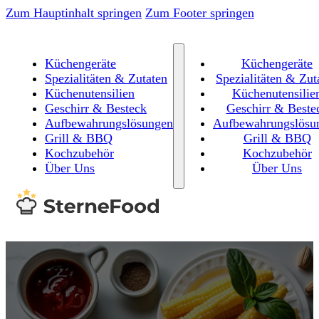
Zum Hauptinhalt springen
Zum Footer springen
Küchengeräte
Küchengeräte
Spezialitäten & Zutaten
Spezialitäten & Zut
Küchenutensilien
Küchenutensilie
Geschirr & Besteck
Geschirr & Beste
Aufbewahrungslösungen
Aufbewahrungslösu
Grill & BBQ
Grill & BBQ
Kochzubehör
Kochzubehör
Über Uns
Über Uns