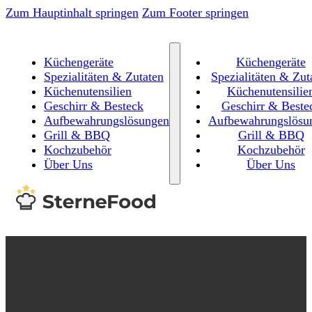
Zum Hauptinhalt springen
Zum Footer springen
Küchengeräte
Küchengeräte
Spezialitäten & Zutaten
Spezialitäten & Zut
Küchenutensilien
Küchenutensilie
Geschirr & Besteck
Geschirr & Beste
Aufbewahrungslösungen
Aufbewahrungslösu
Grill & BBQ
Grill & BBQ
Kochzubehör
Kochzubehör
Über Uns
Über Uns