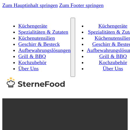
Zum Hauptinhalt springen
Zum Footer springen
Küchengeräte
Küchengeräte
Spezialitäten & Zutaten
Spezialitäten & Zut
Küchenutensilien
Küchenutensilie
Geschirr & Besteck
Geschirr & Beste
Aufbewahrungslösungen
Aufbewahrungslösu
Grill & BBQ
Grill & BBQ
Kochzubehör
Kochzubehör
Über Uns
Über Uns