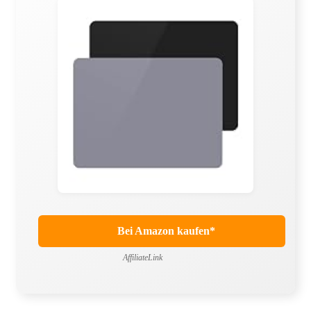
Bei Amazon kaufen*
AffiliateLink