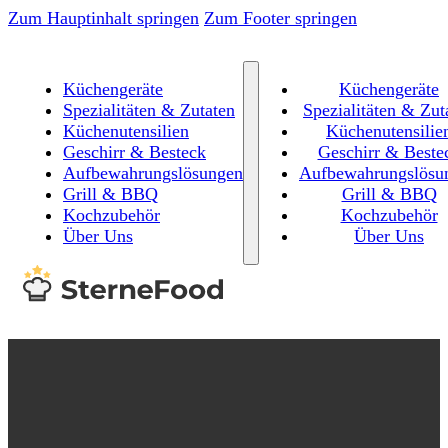
Zum Hauptinhalt springen
Zum Footer springen
Küchengeräte
Küchengeräte
Spezialitäten & Zutaten
Spezialitäten & Zut
Küchenutensilien
Küchenutensilie
Geschirr & Besteck
Geschirr & Beste
Aufbewahrungslösungen
Aufbewahrungslösu
Grill & BBQ
Grill & BBQ
Kochzubehör
Kochzubehör
Über Uns
Über Uns