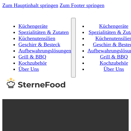
Zum Hauptinhalt springen
Zum Footer springen
Küchengeräte
Küchengeräte
Spezialitäten & Zutaten
Spezialitäten & Zut
Küchenutensilien
Küchenutensilie
Geschirr & Besteck
Geschirr & Beste
Aufbewahrungslösungen
Aufbewahrungslösu
Grill & BBQ
Grill & BBQ
Kochzubehör
Kochzubehör
Über Uns
Über Uns