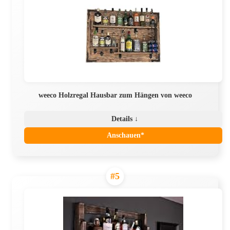
weeco Holzregal Hausbar zum Hängen von weeco
Details ↓
Anschauen*
#5