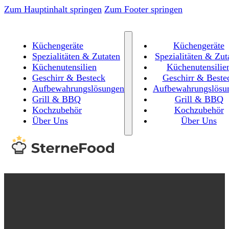
Zum Hauptinhalt springen
Zum Footer springen
Küchengeräte
Küchengeräte
Spezialitäten & Zutaten
Spezialitäten & Zut
Küchenutensilien
Küchenutensilie
Geschirr & Besteck
Geschirr & Beste
Aufbewahrungslösungen
Aufbewahrungslösu
Grill & BBQ
Grill & BBQ
Kochzubehör
Kochzubehör
Über Uns
Über Uns