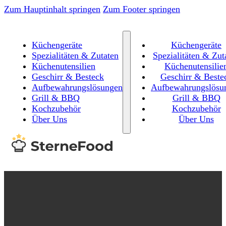
Zum Hauptinhalt springen
Zum Footer springen
Küchengeräte
Küchengeräte
Spezialitäten & Zutaten
Spezialitäten & Zut
Küchenutensilien
Küchenutensilie
Geschirr & Besteck
Geschirr & Beste
Aufbewahrungslösungen
Aufbewahrungslösu
Grill & BBQ
Grill & BBQ
Kochzubehör
Kochzubehör
Über Uns
Über Uns