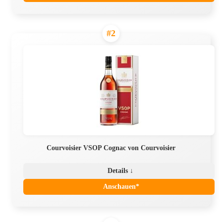
#2
Courvoisier VSOP Cognac von Courvoisier
Details ↓
Anschauen*