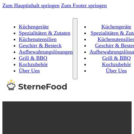
Zum Hauptinhalt springen
Zum Footer springen
Küchengeräte
Küchengeräte
Spezialitäten & Zutaten
Spezialitäten & Zut
Küchenutensilien
Küchenutensilie
Geschirr & Besteck
Geschirr & Beste
Aufbewahrungslösungen
Aufbewahrungslösu
Grill & BBQ
Grill & BBQ
Kochzubehör
Kochzubehör
Über Uns
Über Uns