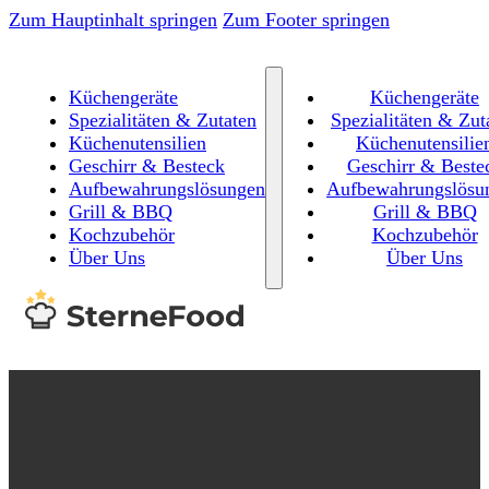
Zum Hauptinhalt springen
Zum Footer springen
Küchengeräte
Küchengeräte
Spezialitäten & Zutaten
Spezialitäten & Zut
Küchenutensilien
Küchenutensilie
Geschirr & Besteck
Geschirr & Beste
Aufbewahrungslösungen
Aufbewahrungslösu
Grill & BBQ
Grill & BBQ
Kochzubehör
Kochzubehör
Über Uns
Über Uns